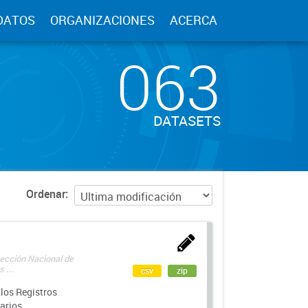
DATOS
ORGANIZACIONES
ACERCA
063
DATASETS
Ordenar
rección Nacional de
 ...
csv
zip
los Registros
arios.