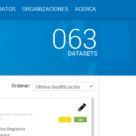
DATOS
ORGANIZACIONES
ACERCA
063
DATASETS
Ordenar
rección Nacional de
 ...
csv
zip
los Registros
arios.