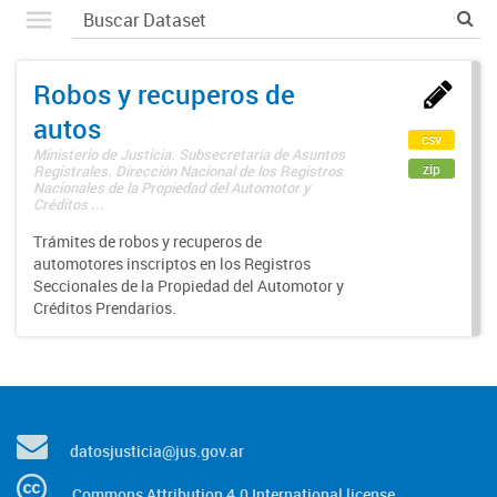
Robos y recuperos de
autos
csv
Ministerio de Justicia. Subsecretaría de Asuntos
zip
Registrales. Dirección Nacional de los Registros
Nacionales de la Propiedad del Automotor y
Créditos ...
Trámites de robos y recuperos de
automotores inscriptos en los Registros
Seccionales de la Propiedad del Automotor y
Créditos Prendarios.
datosjusticia@jus.gov.ar
Commons Attribution 4.0 International license