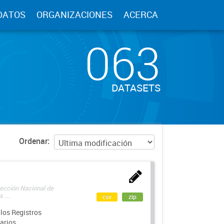
DATOS
ORGANIZACIONES
ACERCA
063
DATASETS
Ordenar
rección Nacional de
 ...
csv
zip
los Registros
arios.