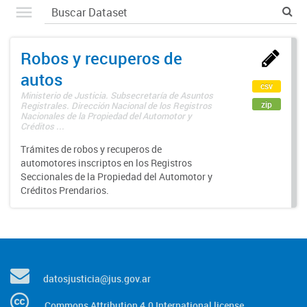
Robos y recuperos de
autos
csv
Ministerio de Justicia. Subsecretaría de Asuntos
zip
Registrales. Dirección Nacional de los Registros
Nacionales de la Propiedad del Automotor y
Créditos ...
Trámites de robos y recuperos de
automotores inscriptos en los Registros
Seccionales de la Propiedad del Automotor y
Créditos Prendarios.
datosjusticia@jus.gov.ar
Commons Attribution 4.0 International license