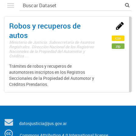
Robos y recuperos de
autos
csv
Ministerio de Justicia. Subsecretaría de Asuntos
zip
Registrales. Dirección Nacional de los Registros
Nacionales de la Propiedad del Automotor y
Créditos ...
Trámites de robos y recuperos de
automotores inscriptos en los Registros
Seccionales de la Propiedad del Automotor y
Créditos Prendarios.
datosjusticia@jus.gov.ar
Commons Attribution 4.0 International license