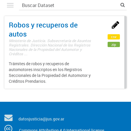
Robos y recuperos de
autos
csv
Ministerio de Justicia. Subsecretaría de Asuntos
zip
Registrales. Dirección Nacional de los Registros
Nacionales de la Propiedad del Automotor y
Créditos ...
Trámites de robos y recuperos de
automotores inscriptos en los Registros
Seccionales de la Propiedad del Automotor y
Créditos Prendarios.
datosjusticia@jus.gov.ar
Commons Attribution 4.0 International license