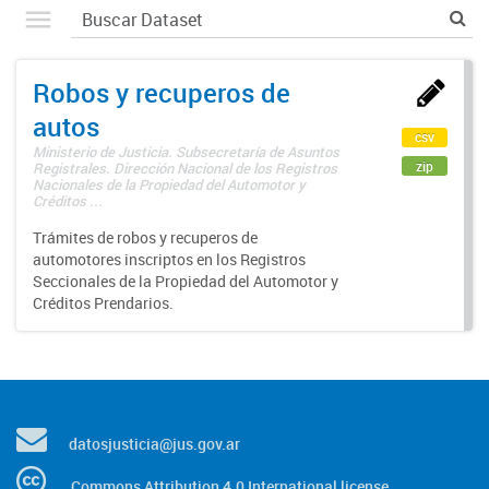
Robos y recuperos de
autos
csv
Ministerio de Justicia. Subsecretaría de Asuntos
zip
Registrales. Dirección Nacional de los Registros
Nacionales de la Propiedad del Automotor y
Créditos ...
Trámites de robos y recuperos de
automotores inscriptos en los Registros
Seccionales de la Propiedad del Automotor y
Créditos Prendarios.
datosjusticia@jus.gov.ar
Commons Attribution 4.0 International license