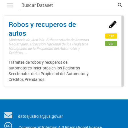
Robos y recuperos de
autos
csv
Ministerio de Justicia. Subsecretaría de Asuntos
zip
Registrales. Dirección Nacional de los Registros
Nacionales de la Propiedad del Automotor y
Créditos ...
Trámites de robos y recuperos de
automotores inscriptos en los Registros
Seccionales de la Propiedad del Automotor y
Créditos Prendarios.
datosjusticia@jus.gov.ar
Commons Attribution 4.0 International license