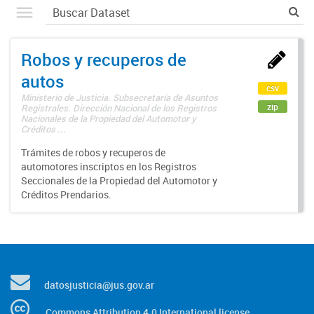
Robos y recuperos de
autos
csv
Ministerio de Justicia. Subsecretaría de Asuntos
zip
Registrales. Dirección Nacional de los Registros
Nacionales de la Propiedad del Automotor y
Créditos ...
Trámites de robos y recuperos de
automotores inscriptos en los Registros
Seccionales de la Propiedad del Automotor y
Créditos Prendarios.
datosjusticia@jus.gov.ar
Commons Attribution 4.0 International license