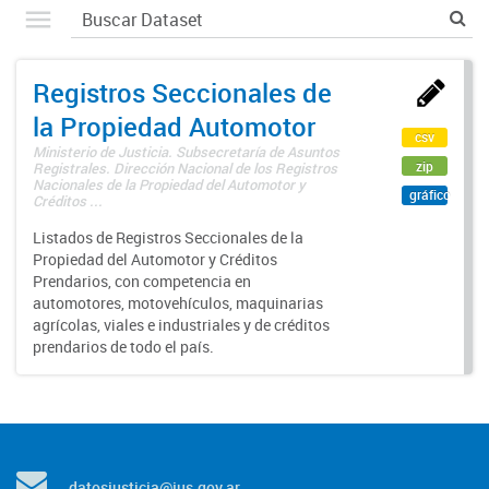
Registros Seccionales de
la Propiedad Automotor
csv
Ministerio de Justicia. Subsecretaría de Asuntos
zip
Registrales. Dirección Nacional de los Registros
Nacionales de la Propiedad del Automotor y
gráfico
Créditos ...
Listados de Registros Seccionales de la
Propiedad del Automotor y Créditos
Prendarios, con competencia en
automotores, motovehículos, maquinarias
agrícolas, viales e industriales y de créditos
prendarios de todo el país.
datosjusticia@jus.gov.ar