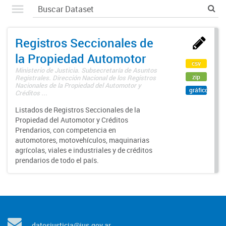
Registros Seccionales de
la Propiedad Automotor
csv
Ministerio de Justicia. Subsecretaría de Asuntos
zip
Registrales. Dirección Nacional de los Registros
Nacionales de la Propiedad del Automotor y
gráfico
Créditos ...
Listados de Registros Seccionales de la
Propiedad del Automotor y Créditos
Prendarios, con competencia en
automotores, motovehículos, maquinarias
agrícolas, viales e industriales y de créditos
prendarios de todo el país.
datosjusticia@jus.gov.ar