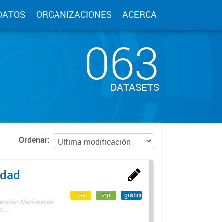
DATOS
ORGANIZACIONES
ACERCA
063
DATASETS
Ordenar
edad
csv
zip
gráfico
rección Nacional de
 ...