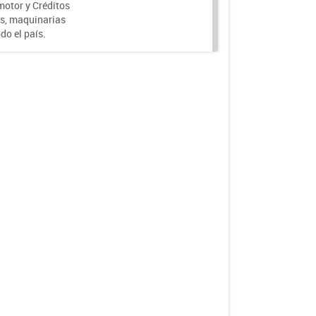
motor y Créditos
s, maquinarias
do el país.