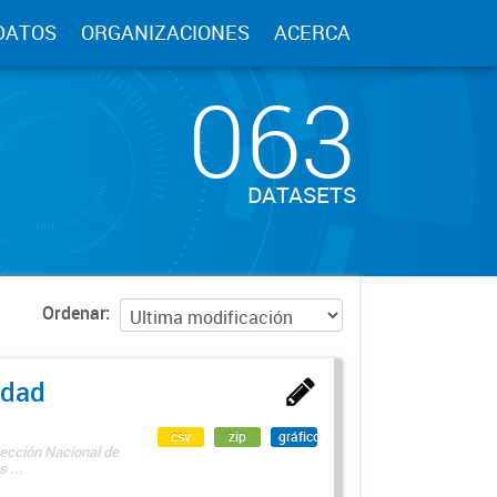
DATOS
ORGANIZACIONES
ACERCA
063
DATASETS
Ordenar
edad
csv
zip
gráfico
rección Nacional de
 ...