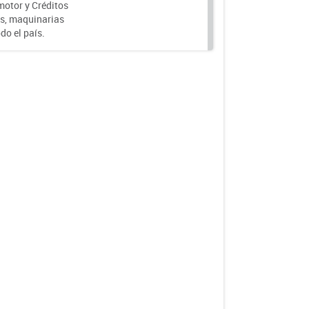
motor y Créditos
s, maquinarias
do el país.