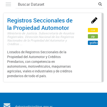
Registros Seccionales de
la Propiedad Automotor
csv
Ministerio de Justicia. Subsecretaría de Asuntos
zip
Registrales. Dirección Nacional de los Registros
Nacionales de la Propiedad del Automotor y
gráfico
Créditos ...
Listados de Registros Seccionales de la
Propiedad del Automotor y Créditos
Prendarios, con competencia en
automotores, motovehículos, maquinarias
agrícolas, viales e industriales y de créditos
prendarios de todo el país.
datosjusticia@jus.gov.ar