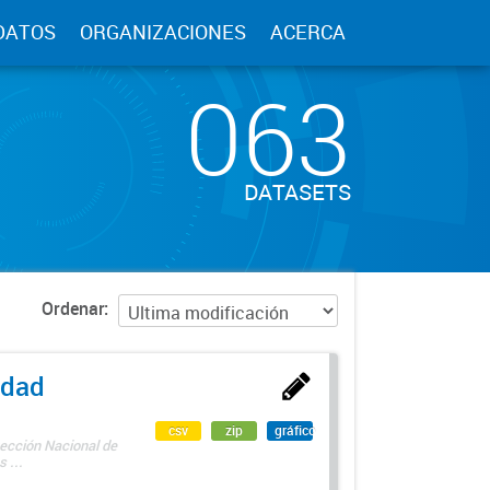
DATOS
ORGANIZACIONES
ACERCA
063
DATASETS
Ordenar
edad
csv
zip
gráfico
rección Nacional de
 ...