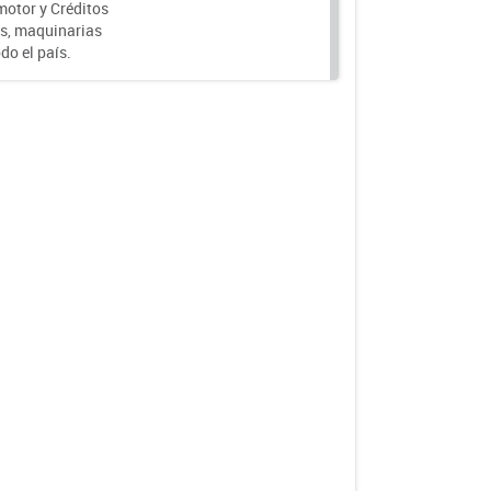
motor y Créditos
s, maquinarias
do el país.