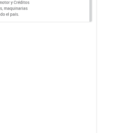
motor y Créditos
s, maquinarias
do el país.