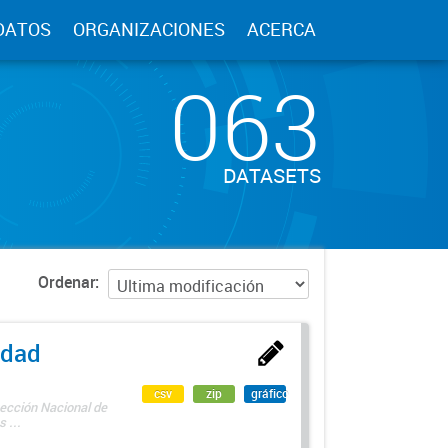
DATOS
ORGANIZACIONES
ACERCA
063
DATASETS
Ordenar
edad
csv
zip
gráfico
rección Nacional de
 ...