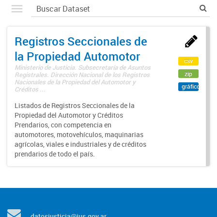
Registros Seccionales de
la Propiedad Automotor
csv
Ministerio de Justicia. Subsecretaría de Asuntos
zip
Registrales. Dirección Nacional de los Registros
Nacionales de la Propiedad del Automotor y
gráfico
Créditos ...
Listados de Registros Seccionales de la
Propiedad del Automotor y Créditos
Prendarios, con competencia en
automotores, motovehículos, maquinarias
agrícolas, viales e industriales y de créditos
prendarios de todo el país.
datosjusticia@jus.gov.ar