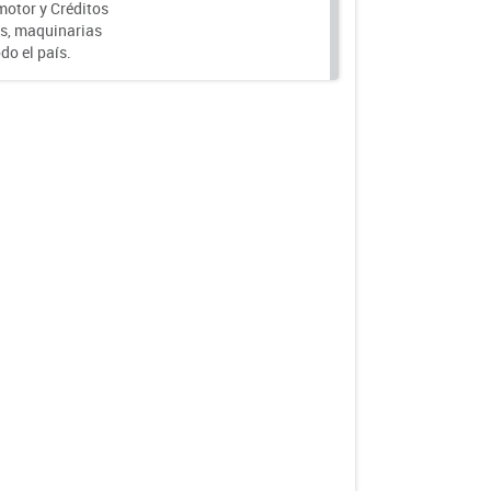
motor y Créditos
s, maquinarias
do el país.