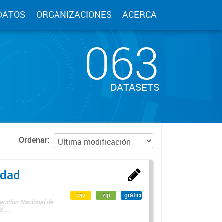
DATOS
ORGANIZACIONES
ACERCA
063
DATASETS
Ordenar
edad
csv
zip
gráfico
rección Nacional de
 ...