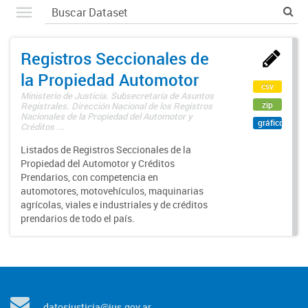
Registros Seccionales de
la Propiedad Automotor
csv
Ministerio de Justicia. Subsecretaría de Asuntos
zip
Registrales. Dirección Nacional de los Registros
Nacionales de la Propiedad del Automotor y
gráfico
Créditos ...
Listados de Registros Seccionales de la
Propiedad del Automotor y Créditos
Prendarios, con competencia en
automotores, motovehículos, maquinarias
agrícolas, viales e industriales y de créditos
prendarios de todo el país.
datosjusticia@jus.gov.ar