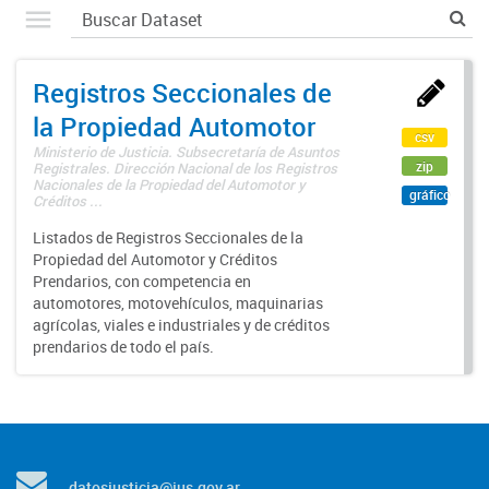
Registros Seccionales de
la Propiedad Automotor
csv
Ministerio de Justicia. Subsecretaría de Asuntos
zip
Registrales. Dirección Nacional de los Registros
Nacionales de la Propiedad del Automotor y
gráfico
Créditos ...
Listados de Registros Seccionales de la
Propiedad del Automotor y Créditos
Prendarios, con competencia en
automotores, motovehículos, maquinarias
agrícolas, viales e industriales y de créditos
prendarios de todo el país.
datosjusticia@jus.gov.ar