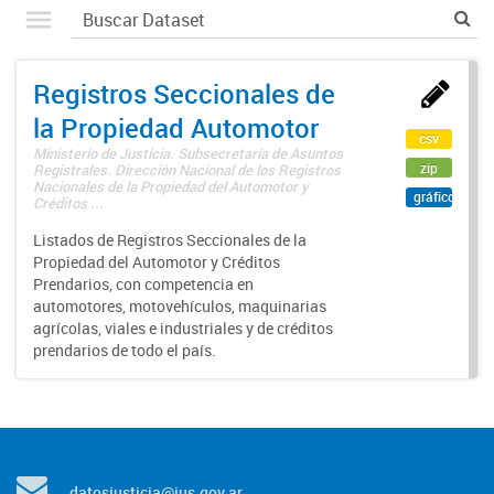
Registros Seccionales de
la Propiedad Automotor
csv
Ministerio de Justicia. Subsecretaría de Asuntos
zip
Registrales. Dirección Nacional de los Registros
Nacionales de la Propiedad del Automotor y
gráfico
Créditos ...
Listados de Registros Seccionales de la
Propiedad del Automotor y Créditos
Prendarios, con competencia en
automotores, motovehículos, maquinarias
agrícolas, viales e industriales y de créditos
prendarios de todo el país.
datosjusticia@jus.gov.ar