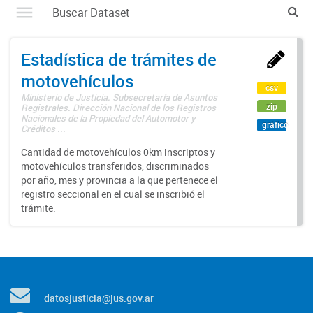
Estadística de trámites de
motovehículos
csv
Ministerio de Justicia. Subsecretaría de Asuntos
zip
Registrales. Dirección Nacional de los Registros
Nacionales de la Propiedad del Automotor y
gráfico
Créditos ...
Cantidad de motovehículos 0km inscriptos y
motovehículos transferidos, discriminados
por año, mes y provincia a la que pertenece el
registro seccional en el cual se inscribió el
trámite.
datosjusticia@jus.gov.ar