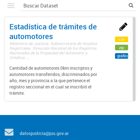
Estadística de trámites de
automotores
csv
Ministerio de Justicia. Subsecretaría de Asuntos
zip
Registrales. Dirección Nacional de los Registros
Nacionales de la Propiedad del Automotor y
gráfico
Créditos ...
Cantidad de automotores 0km inscriptos y
automotores transferidos, discriminados por
año, mes y provincia a la que pertenece el
registro seccional en el cual se inscribió el
trámite.
datosjusticia@jus.gov.ar