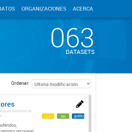
DATOS
ORGANIZACIONES
ACERCA
063
DATASETS
Ordenar
tores
rección Nacional de
 ...
csv
zip
gráfico
sferidos,
 registro seccional