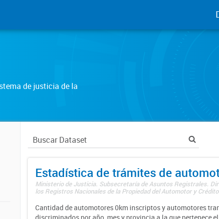
tema de justicia de la
Estadística de trámites de automo
Ministerio de Justicia. Subsecretaría de Asuntos Registrales. Di
los Registros Nacionales de la Propiedad del Automotor y Créditos
Cantidad de automotores 0km inscriptos y automotores tran
discriminados por año, mes y provincia a la que pertenece el