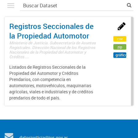
Registros Seccionales de
la Propiedad Automotor
csv
Ministerio de Justicia. Subsecretaría de Asuntos
zip
Registrales. Dirección Nacional de los Registros
Nacionales de la Propiedad del Automotor y
gráfico
Créditos ...
Listados de Registros Seccionales de la
Propiedad del Automotor y Créditos
Prendarios, con competencia en
automotores, motovehículos, maquinarias
agrícolas, viales e industriales y de créditos
prendarios de todo el país.
datosjusticia@jus.gov.ar