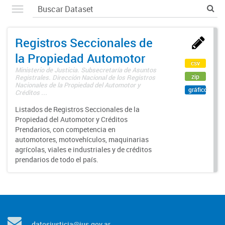
Registros Seccionales de
la Propiedad Automotor
csv
Ministerio de Justicia. Subsecretaría de Asuntos
zip
Registrales. Dirección Nacional de los Registros
Nacionales de la Propiedad del Automotor y
gráfico
Créditos ...
Listados de Registros Seccionales de la
Propiedad del Automotor y Créditos
Prendarios, con competencia en
automotores, motovehículos, maquinarias
agrícolas, viales e industriales y de créditos
prendarios de todo el país.
datosjusticia@jus.gov.ar