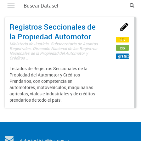
Registros Seccionales de
la Propiedad Automotor
csv
Ministerio de Justicia. Subsecretaría de Asuntos
zip
Registrales. Dirección Nacional de los Registros
Nacionales de la Propiedad del Automotor y
gráfico
Créditos ...
Listados de Registros Seccionales de la
Propiedad del Automotor y Créditos
Prendarios, con competencia en
automotores, motovehículos, maquinarias
agrícolas, viales e industriales y de créditos
prendarios de todo el país.
datosjusticia@jus.gov.ar