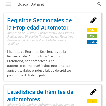
Registros Seccionales de
la Propiedad Automotor
csv
Ministerio de Justicia. Subsecretaría de Asuntos
zip
Registrales. Dirección Nacional de los Registros
Nacionales de la Propiedad del Automotor y
gráfico
Créditos ...
Listados de Registros Seccionales de la
Propiedad del Automotor y Créditos
Prendarios, con competencia en
automotores, motovehículos, maquinarias
agrícolas, viales e industriales y de créditos
prendarios de todo el país.
Estadística de trámites de
automotores
csv
Ministerio de Justicia. Subsecretaría de Asuntos