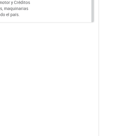
motor y Créditos
s, maquinarias
do el país.