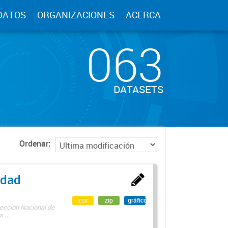
DATOS
ORGANIZACIONES
ACERCA
063
DATASETS
Ordenar
edad
csv
zip
gráfico
rección Nacional de
 ...