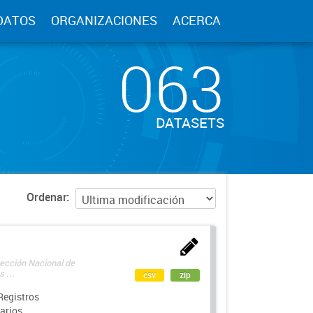
DATOS
ORGANIZACIONES
ACERCA
063
DATASETS
Ordenar
rección Nacional de
 ...
csv
zip
Registros
arios.