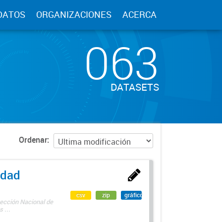
DATOS
ORGANIZACIONES
ACERCA
063
DATASETS
Ordenar
edad
csv
zip
gráfico
rección Nacional de
 ...