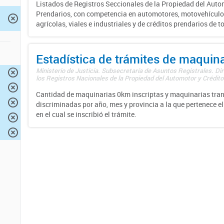
Listados de Registros Seccionales de la Propiedad del Auto
Prendarios, con competencia en automotores, motovehículo
agrícolas, viales e industriales y de créditos prendarios de to
Estadística de trámites de maquina
Ministerio de Justicia. Subsecretaría de Asuntos Registrales. Di
los Registros Nacionales de la Propiedad del Automotor y Créditos
Cantidad de maquinarias 0km inscriptas y maquinarias tran
discriminadas por año, mes y provincia a la que pertenece el
en el cual se inscribió el trámite.