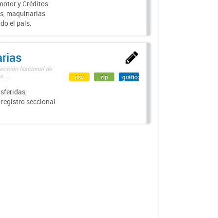
motor y Créditos
s, maquinarias
do el país.
rias
rección Nacional de
 ...
csv
zip
gráfico
sferidas,
 registro seccional