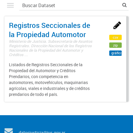
Registros Seccionales de
la Propiedad Automotor
csv
Ministerio de Justicia. Subsecretaría de Asuntos
zip
Registrales. Dirección Nacional de los Registros
Nacionales de la Propiedad del Automotor y
gráfico
Créditos ...
Listados de Registros Seccionales de la
Propiedad del Automotor y Créditos
Prendarios, con competencia en
automotores, motovehículos, maquinarias
agrícolas, viales e industriales y de créditos
prendarios de todo el país.
datosjusticia@jus.gov.ar