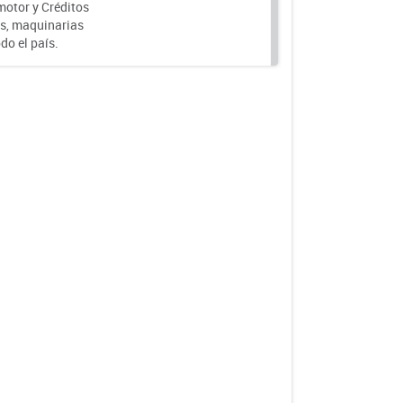
motor y Créditos
s, maquinarias
do el país.