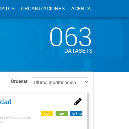
DATOS
ORGANIZACIONES
ACERCA
063
DATASETS
Ordenar
edad
csv
zip
gráfico
rección Nacional de
 ...