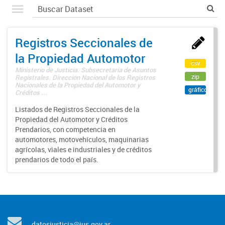
Registros Seccionales de
la Propiedad Automotor
csv
Ministerio de Justicia. Subsecretaría de Asuntos
zip
Registrales. Dirección Nacional de los Registros
Nacionales de la Propiedad del Automotor y
gráfico
Créditos ...
Listados de Registros Seccionales de la
Propiedad del Automotor y Créditos
Prendarios, con competencia en
automotores, motovehículos, maquinarias
agrícolas, viales e industriales y de créditos
prendarios de todo el país.
datosjusticia@jus.gov.ar