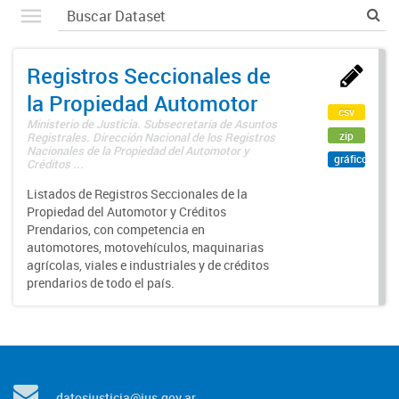
Registros Seccionales de
la Propiedad Automotor
csv
Ministerio de Justicia. Subsecretaría de Asuntos
zip
Registrales. Dirección Nacional de los Registros
Nacionales de la Propiedad del Automotor y
gráfico
Créditos ...
Listados de Registros Seccionales de la
Propiedad del Automotor y Créditos
Prendarios, con competencia en
automotores, motovehículos, maquinarias
agrícolas, viales e industriales y de créditos
prendarios de todo el país.
datosjusticia@jus.gov.ar