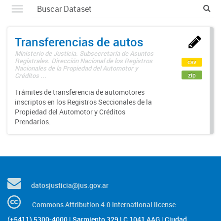
Transferencias de autos
Ministerio de Justicia. Subsecretaría de Asuntos
Registrales. Dirección Nacional de los Registros
csv
Nacionales de la Propiedad del Automotor y
zip
Créditos ...
Trámites de transferencia de automotores
inscriptos en los Registros Seccionales de la
Propiedad del Automotor y Créditos
Prendarios.
datosjusticia@jus.gov.ar
Commons Attribution 4.0 International license
(+5411) 5300-4000 | Sarmiento 329 | C 1041 AAG | Ciudad