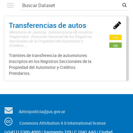
Transferencias de autos
Ministerio de Justicia. Subsecretaría de Asuntos
Registrales. Dirección Nacional de los Registros
csv
Nacionales de la Propiedad del Automotor y
zip
Créditos ...
Trámites de transferencia de automotores
inscriptos en los Registros Seccionales de la
Propiedad del Automotor y Créditos
Prendarios.
datosjusticia@jus.gov.ar
Commons Attribution 4.0 International license
(+5411) 5300-4000 | Sarmiento 329 | C 1041 AAG | Ciudad