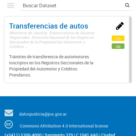
Transferencias de autos
Ministerio de Justicia. Subsecretaría de Asuntos
Registrales. Dirección Nacional de los Registros
csv
Nacionales de la Propiedad del Automotor y
zip
Créditos ...
Trámites de transferencia de automotores
inscriptos en los Registros Seccionales de la
Propiedad del Automotor y Créditos
Prendarios.
datosjusticia@jus.gov.ar
Commons Attribution 4.0 International license
(+5411) 5300-4000 | Sarmiento 329 | C 1041 AAG | Ciudad