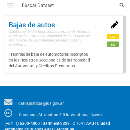
Bajas de autos
Ministerio de Justicia. Subsecretaría de Asuntos
Registrales. Dirección Nacional de los Registros
csv
Nacionales de la Propiedad del Automotor y
zip
Créditos ...
Trámites de baja de automotores inscriptos
en los Registros Seccionales de la Propiedad
del Automotor y Créditos Prendarios
datosjusticia@jus.gov.ar
Commons Attribution 4.0 International license
(+5411) 5300-4000 | Sarmiento 329 | C 1041 AAG | Ciudad
Autónoma de Buenos Aires | Argentina