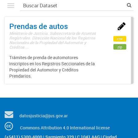
Prendas de autos
Ministerio de Justicia. Subsecretaría de Asuntos
Registrales. Dirección Nacional de los Registros
csv
Nacionales de la Propiedad del Automotor y
zip
Créditos ...
Trámites de prenda de automotores
inscriptos en los Registros Seccionales de la
Propiedad del Automotor y Créditos
Prendarios.
datosjusticia@jus.gov.ar
Commons Attribution 4.0 International license
(+5411) 5300-4000 | Sarmiento 329 | C 1041 AAG | Ciudad