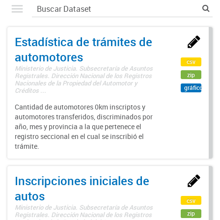
Estadística de trámites de
automotores
csv
Ministerio de Justicia. Subsecretaría de Asuntos
zip
Registrales. Dirección Nacional de los Registros
Nacionales de la Propiedad del Automotor y
gráfico
Créditos ...
Cantidad de automotores 0km inscriptos y
automotores transferidos, discriminados por
año, mes y provincia a la que pertenece el
registro seccional en el cual se inscribió el
trámite.
Inscripciones iniciales de
autos
csv
Ministerio de Justicia. Subsecretaría de Asuntos
zip
Registrales. Dirección Nacional de los Registros