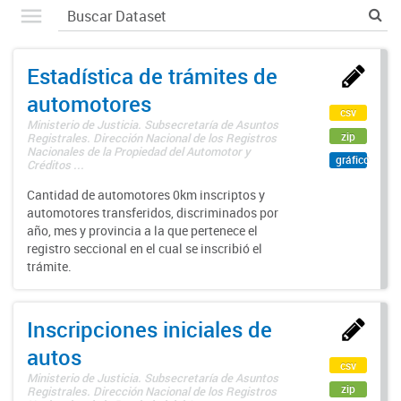
Estadística de trámites de
automotores
csv
Ministerio de Justicia. Subsecretaría de Asuntos
zip
Registrales. Dirección Nacional de los Registros
Nacionales de la Propiedad del Automotor y
gráfico
Créditos ...
Cantidad de automotores 0km inscriptos y
automotores transferidos, discriminados por
año, mes y provincia a la que pertenece el
registro seccional en el cual se inscribió el
trámite.
Inscripciones iniciales de
autos
csv
Ministerio de Justicia. Subsecretaría de Asuntos
zip
Registrales. Dirección Nacional de los Registros