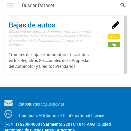
Bajas de autos
Ministerio de Justicia. Subsecretaría de Asuntos
Registrales. Dirección Nacional de los Registros
csv
Nacionales de la Propiedad del Automotor y
zip
Créditos ...
Trámites de baja de automotores inscriptos
en los Registros Seccionales de la Propiedad
del Automotor y Créditos Prendarios
datosjusticia@jus.gov.ar
Commons Attribution 4.0 International license
(+5411) 5300-4000 | Sarmiento 329 | C 1041 AAG | Ciudad
Autónoma de Buenos Aires | Argentina