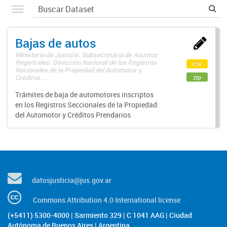
Bajas de autos
Ministerio de Justicia. Subsecretaría de Asuntos
Registrales. Dirección Nacional de los Registros
csv
Nacionales de la Propiedad del Automotor y
zip
Créditos ...
Trámites de baja de automotores inscriptos
en los Registros Seccionales de la Propiedad
del Automotor y Créditos Prendarios
datosjusticia@jus.gov.ar
Commons Attribution 4.0 International license
(+5411) 5300-4000 | Sarmiento 329 | C 1041 AAG | Ciudad
Autónoma de Buenos Aires | Argentina