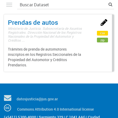
Prendas de autos
Ministerio de Justicia. Subsecretaría de Asuntos
Registrales. Dirección Nacional de los Registros
csv
Nacionales de la Propiedad del Automotor y
zip
Créditos ...
Trámites de prenda de automotores
inscriptos en los Registros Seccionales de la
Propiedad del Automotor y Créditos
Prendarios.
datosjusticia@jus.gov.ar
Commons Attribution 4.0 International license
(+5411) 5300-4000 | Sarmiento 329 | C 1041 AAG | Ciudad