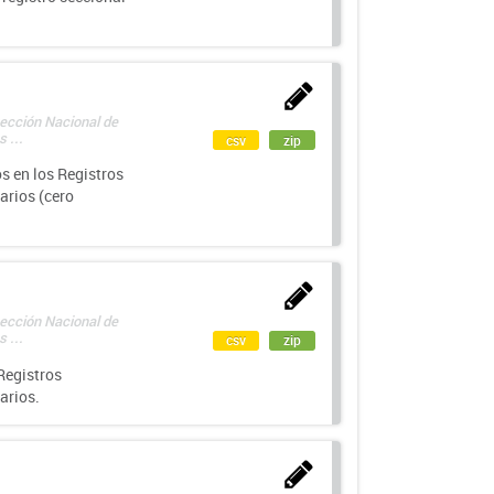
rección Nacional de
 ...
csv
zip
s en los Registros
arios (cero
rección Nacional de
 ...
csv
zip
Registros
arios.