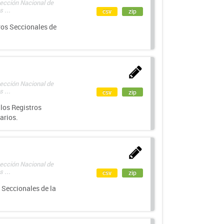
rección Nacional de
 ...
csv
zip
ros Seccionales de
rección Nacional de
 ...
csv
zip
los Registros
arios.
rección Nacional de
 ...
csv
zip
 Seccionales de la