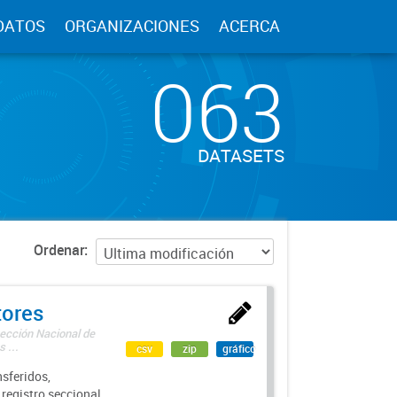
DATOS
ORGANIZACIONES
ACERCA
063
DATASETS
Ordenar
tores
rección Nacional de
 ...
csv
zip
gráfico
sferidos,
 registro seccional