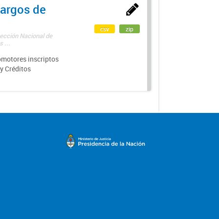
argos de
csv
zip
rección Nacional de
 ...
motores inscriptos
y Créditos