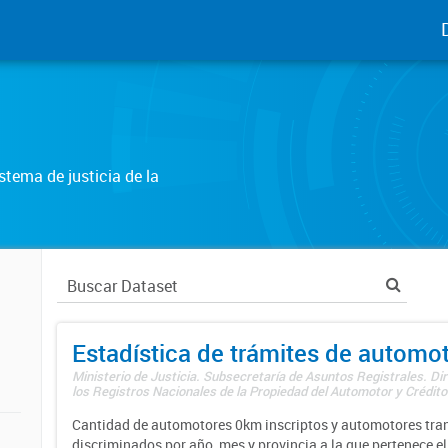
tema de justicia de la
Estadística de trámites de automo
Ministerio de Justicia. Subsecretaría de Asuntos Registrales. Di
los Registros Nacionales de la Propiedad del Automotor y Créditos
Cantidad de automotores 0km inscriptos y automotores tran
discriminados por año, mes y provincia a la que pertenece el