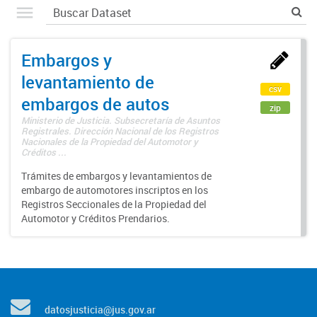
Embargos y
levantamiento de
csv
embargos de autos
zip
Ministerio de Justicia. Subsecretaría de Asuntos
Registrales. Dirección Nacional de los Registros
Nacionales de la Propiedad del Automotor y
Créditos ...
Trámites de embargos y levantamientos de
embargo de automotores inscriptos en los
Registros Seccionales de la Propiedad del
Automotor y Créditos Prendarios.
datosjusticia@jus.gov.ar