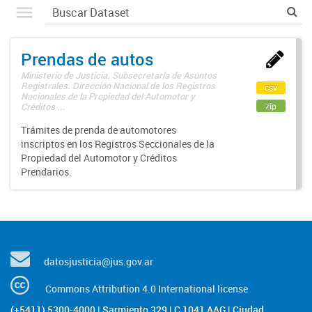
Prendas de autos
Ministerio de Justicia. Subsecretaría de Asuntos
Registrales. Dirección Nacional de los Registros
csv
Nacionales de la Propiedad del Automotor y
zip
Créditos ...
Trámites de prenda de automotores
inscriptos en los Registros Seccionales de la
Propiedad del Automotor y Créditos
Prendarios.
datosjusticia@jus.gov.ar
Commons Attribution 4.0 International license
(+5411) 5300-4000 | Sarmiento 329 | C 1041 AAG | Ciudad