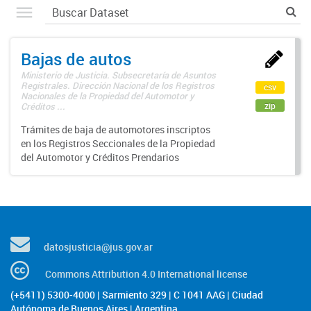
Bajas de autos
Ministerio de Justicia. Subsecretaría de Asuntos
Registrales. Dirección Nacional de los Registros
csv
Nacionales de la Propiedad del Automotor y
zip
Créditos ...
Trámites de baja de automotores inscriptos
en los Registros Seccionales de la Propiedad
del Automotor y Créditos Prendarios
datosjusticia@jus.gov.ar
Commons Attribution 4.0 International license
(+5411) 5300-4000 | Sarmiento 329 | C 1041 AAG | Ciudad
Autónoma de Buenos Aires | Argentina